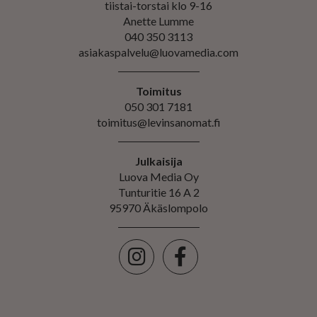
tiistai-torstai klo 9-16
Anette Lumme
040 350 3113
asiakaspalvelu@luovamedia.com
Toimitus
050 301 7181
toimitus@levinsanomat.fi
Julkaisija
Luova Media Oy
Tunturitie 16 A 2
95970 Äkäslompolo