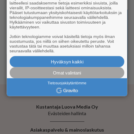
laitteellesi saadaksemme tietoja esimerkiksi sivuista, joilla
vierailit, IP-osoitteestasi sekä laitteesi ominaisuuksista.
Pääset tutustumaan yksityiskohtaisesti käyttötarkoituksiin ja
teknologiakumppaneihimme seuraavalla välilehdellä.
Hylkääminen voi vaikuttaa sivuston toimivuuteen ja
käytettävyyteen.
Jotkin teknologiamme voivat käsitellä tietoja myös ilman
suostumusta, jos niillä on siihen oikeutettu peruste. Voit
vastustaa tätä tai muuttaa asetuksiasi milloin tahansa
seuraavalla välilehdellä.
Hyväksyn kaikki
Omat valintani
Tietosuojakäytäntömme
Kustantaja Luova Media Oy
Evästeiden hallinta
Asiakaspalvelu & mainoslaskutus