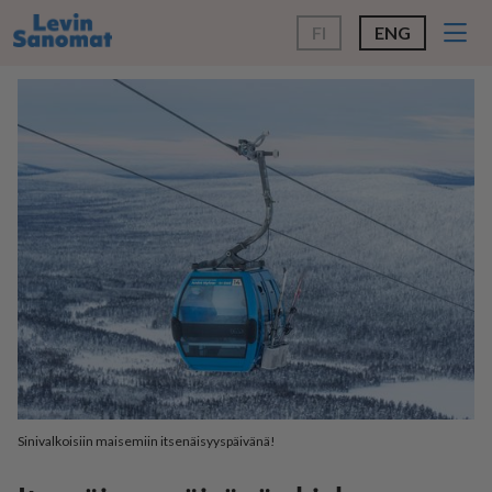
FI
ENG
Sinivalkoisiin maisemiin itsenäisyyspäivänä!