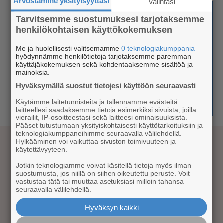
Arvostamme yksityisyyttäsi
Valintasi
Tarvitsemme suostumuksesi tarjotaksemme
henkilökohtaisen käyttökokemuksen
Me ja huolellisesti valitsemamme
0 teknologiakumppania
hyödynnämme henkilötietoja tarjotaksemme paremman
käyttäjäkokemuksen sekä kohdentaaksemme sisältöä ja
mainoksia.
Hyväksymällä suostut tietojesi käyttöön seuraavasti
Käytämme laitetunnisteita ja tallennamme evästeitä
laitteellesi saadaksemme tietoja esimerkiksi sivuista, joilla
vierailit, IP-osoitteestasi sekä laitteesi ominaisuuksista.
Pääset tutustumaan yksityiskohtaisesti käyttötarkoituksiin ja
teknologiakumppaneihimme seuraavalla välilehdellä.
Hylkääminen voi vaikuttaa sivuston toimivuuteen ja
käytettävyyteen.
Kustantaja Luova Media Oy
Jotkin teknologiamme voivat käsitellä tietoja myös ilman
suostumusta, jos niillä on siihen oikeutettu peruste. Voit
Evästeiden hallinta
vastustaa tätä tai muuttaa asetuksiasi milloin tahansa
seuraavalla välilehdellä.
Asiakaspalvelu & mainoslaskutus
Hyväksyn kaikki
tiistai-torstai klo 9-16