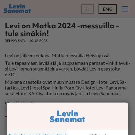
FI
ENG
Levi on Matka 2024 -messuilla –
tule sinäkin!
RENKO SATU
10.12.2023
Levi on jäl­leen mu­ka­na Mat­ka­mes­suil­la Hel­sin­gis­sä!
Tule ta­paa­maan le­vi­läi­siä ja nap­paa­maan par­haat vin­kit avuk­
si Levi-lo­man suun­nit­te­lua var­ten. Löy­dät Le­vin osas­tol­ta
6e10.
Mu­ka­na osas­tol­la ovat muun mu­as­sa De­sign Ho­tel Levi, Sa­
far­ti­ca, Levi Ho­tel Spa, Hul­lu Poro Oy, Ho­tel Levi Pa­no­ra­ma
sekä Ho­tel K5. Osas­tol­la on myös ja­os­sa Le­vin Sa­no­mia.
Tapahtuma