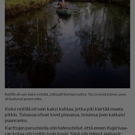
Reitillä oli vain kaksi estettä, jotka piti kiertää maitse. Tässä niistä toinen, joen
yli kaatunut puunrunko.
Koko rei­til­lä oli vain kak­si koh­taa, jot­ka piti kier­tää maa­ta
pit­kin. Toi­ses­sa oli­vat ki­vet pin­nas­sa, toi­ses­sa joen kat­kai­si
puun­run­ko.
Kart­to­jen pe­rus­teel­la olin hah­mo­tel­lut, et­tä en­nen Ku­je­ri­vaa­
ran ko­taa oli­si rei­tin isoin kos­ki. Sii­nä olin teh­nyt aja­tus­vir­