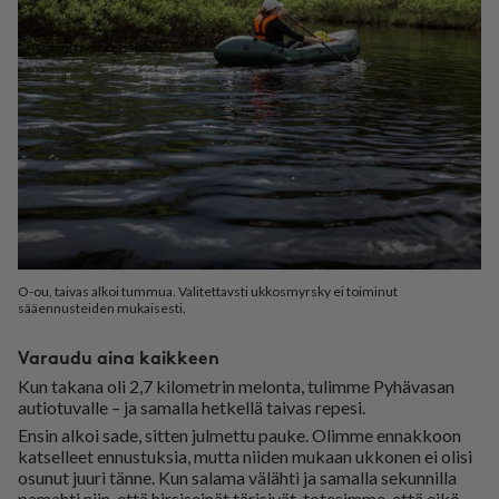
O-ou, taivas alkoi tummua. Valitettavsti ukkosmyrsky ei toiminut
sääennusteiden mukaisesti.
Varaudu aina kaikkeen
Kun ta­ka­na oli 2,7 ki­lo­met­rin me­lon­ta, tu­lim­me Py­hä­va­san
au­ti­o­tu­val­le – ja sa­mal­la het­kel­lä tai­vas re­pe­si.
En­sin al­koi sade, sit­ten jul­met­tu pau­ke. Olim­me en­nak­koon
kat­sel­leet en­nus­tuk­sia, mut­ta nii­den mu­kaan uk­ko­nen ei oli­si
osu­nut juu­ri tän­ne. Kun sa­la­ma vä­läh­ti ja sa­mal­la se­kun­nil­la
pa­mah­ti niin, et­tä hir­si­sei­nät tä­ri­si­vät, to­te­sim­me, et­tä ei­kö­