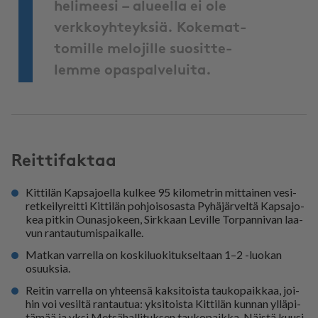
he­li­mee­si – alu­eel­la ei ole
verk­ko­yh­teyk­siä. Ko­ke­mat­
to­mil­le me­lo­jil­le suo­sit­te­
lem­me opas­pal­ve­lui­ta.
Reit­ti­fak­taa
Kit­ti­län Kap­sa­jo­el­la kul­kee 95 ki­lo­met­rin mit­tai­nen ve­si­
ret­kei­ly­reit­ti Kit­ti­län poh­joi­so­sas­ta Py­hä­jär­vel­tä Kap­sa­jo­
kea pit­kin Ou­nas­jo­keen, Sirk­kaan Le­vil­le Tor­pan­ni­van laa­
vun ran­tau­tu­mis­pai­kal­le.
Mat­kan var­rel­la on kos­ki­luo­ki­tuk­sel­taan 1–2 -luo­kan
osuuk­sia.
Rei­tin var­rel­la on yh­teen­sä kak­si­tois­ta tau­ko­paik­kaa, joi­
hin voi ve­sil­tä ran­tau­tua: yk­si­tois­ta Kit­ti­län kun­nan yl­lä­pi­
tä­mää ja yk­si Met­sä­hal­li­tuk­sen tau­ko­paik­ka. Näis­tä kuu­si