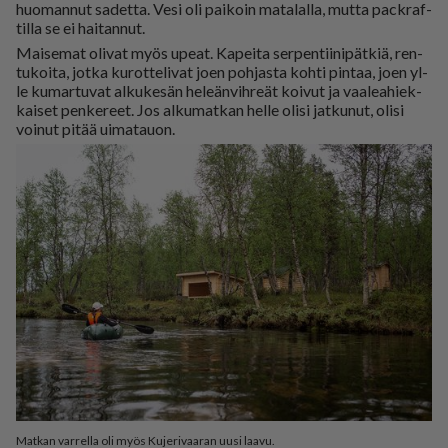
huo­man­nut sa­det­ta. Vesi oli pai­koin ma­ta­lal­la, mut­ta pack­raf­
til­la se ei hai­tan­nut.
Mai­se­mat oli­vat myös upe­at. Ka­pei­ta ser­pen­tii­ni­pät­kiä, ren­
tu­koi­ta, jot­ka ku­rot­te­li­vat joen poh­jas­ta koh­ti pin­taa, joen yl­
le ku­mar­tu­vat al­ku­ke­sän he­le­än­vih­re­ät koi­vut ja vaa­le­a­hiek­
kai­set pen­ke­reet. Jos al­ku­mat­kan hel­le oli­si jat­ku­nut, oli­si
voi­nut pi­tää ui­ma­tau­on.
Matkan varrella oli myös Kujerivaaran uusi laavu.