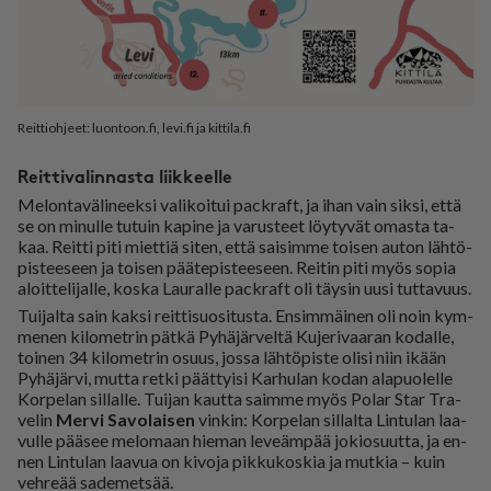
Reittiohjeet: luontoon.fi, levi.fi ja kittila.fi
Reittivalinnasta liikkeelle
Me­lon­ta­vä­li­neek­si va­li­koi­tui pack­raft, ja ihan vain sik­si, et­tä
se on mi­nul­le tu­tuin ka­pi­ne ja va­rus­teet löy­ty­vät omas­ta ta­
kaa. Reit­ti piti miet­tiä si­ten, et­tä sai­sim­me toi­sen au­ton läh­tö­
pis­tee­seen ja toi­sen pää­te­pis­tee­seen. Rei­tin piti myös so­pia
aloit­te­li­jal­le, kos­ka Lau­ral­le pack­raft oli täy­sin uu­si tut­ta­vuus.
Tui­jal­ta sain kak­si reit­ti­suo­si­tus­ta. En­sim­mäi­nen oli noin kym­
me­nen ki­lo­met­rin pät­kä Py­hä­jär­vel­tä Ku­je­ri­vaa­ran ko­dal­le,
toi­nen 34 ki­lo­met­rin osuus, jos­sa läh­tö­pis­te oli­si niin ikään
Py­hä­jär­vi, mut­ta ret­ki päät­tyi­si Kar­hu­lan ko­dan ala­puo­lel­le
Kor­pe­lan sil­lal­le. Tui­jan kaut­ta saim­me myös Po­lar Star Tra­
ve­lin
Mer­vi Sa­vo­lai­sen
vin­kin: Kor­pe­lan sil­lal­ta Lin­tu­lan laa­
vul­le pää­see me­lo­maan hie­man le­ve­äm­pää jo­ki­o­suut­ta, ja en­
nen Lin­tu­lan laa­vua on ki­vo­ja pik­ku­kos­kia ja mut­kia – kuin
veh­re­ää sa­de­met­sää.