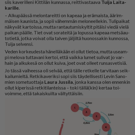
siis ka­ve­ril­le­ni Kit­ti­län kun­nas­sa, reit­ti­vas­taa­va
Tui­ja Lai­ta­
ka­ril­le
.
– Al­ku­pääs­sä me­lon­ta­reit­ti on ka­pe­aa ja erä­mais­ta, ää­rim­
mäi­sen kau­nis­ta, ja so­pii vä­hem­män me­lo­neel­le­kin. Tu­li­pai­kat
nä­ky­vät kar­tois­sa, mut­ta ran­tau­tu­mis­kyl­tit pi­täi­si vie­dä vie­lä
pai­kan pääl­le. Tiet ovat so­ra­tei­tä ja lo­pus­sa ka­pe­aa met­sä­au­
to­tie­tä, jot­ka voi­vat ol­la tal­ven jäl­jil­tä huo­nos­sa­kin kun­nos­sa,
Tui­ja sel­ven­si.
Ve­den kor­keu­des­ta hä­nel­lä­kään ei ol­lut tie­toa, mut­ta use­am­
pi me­lo­va tut­ta­va­ni ker­toi, et­tä vaik­ka lu­met su­li­vat jo var­
hain ja al­ku­ke­sä on ol­lut kui­va, joet ovat ol­leet run­sas­ve­ti­siä.
Jo täs­sä vai­hees­sa oli sel­vää, et­tä täl­le ret­kel­le tar­vi­taan seik­
kai­lu­miel­tä. Ret­ki­ka­ve­rik­si sopi siis täy­del­li­ses­ti Le­vin Sa­no­
mien so­me­tuot­ta­ja
Lau­ra Jus­si­la
, jon­ka kans­sa olen en­nen­kin
ol­lut ki­pe­ris­sä ret­ki­ti­lan­teis­sa – toki täl­lä(kin) ker­taa toi­
voim­me, et­tä ta­kais­kuil­ta väl­tyt­täi­siin.