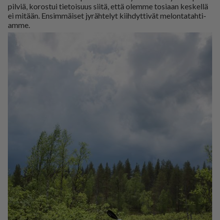
pil­viä, ko­ros­tui tie­toi­suus sii­tä, et­tä olem­me to­si­aan kes­kel­lä
ei mi­tään. En­sim­mäi­set jy­räh­te­lyt kiih­dyt­ti­vät me­lon­ta­tah­ti­
am­me.