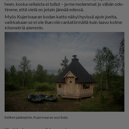
heen, kos­ka sel­lais­ta ei tul­lut – ja me mo­lem­mat jo vä­hän odo­
tim­me, et­tä vie­lä on jo­tain jän­nää edes­sä.
Myös Ku­je­ri­vaa­ran ko­dan kat­to nä­kyi hy­vis­sä ajoin jo­el­ta,
vaik­ka­kaan se ei ole ihan niin ran­ta­tör­mäl­lä kuin laa­vu kol­me
ki­lo­met­riä ai­em­min.
Retken päätepiste, Kujerivaaran uusi kota.