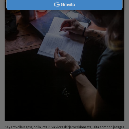
Käy retkellä Kapsajoella, ota kuva vieraskirjamerkinnästä, laita someen ja tägää