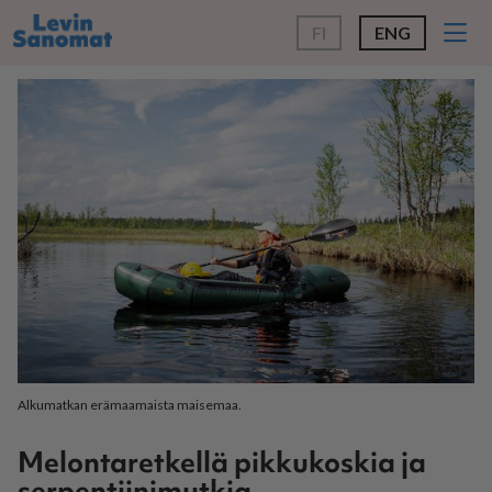
FI
ENG
Alkumatkan erämaamaista maisemaa.
Melontaretkellä pikkukoskia ja
serpentiinimutkia