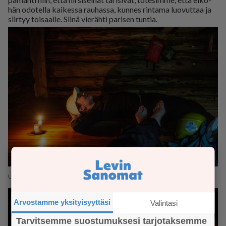
hän odo­tel­la kai­kes­sa rau­has­sa, kun­nes rin­ta­ma luo­vut­taa ja
siir­tyy toi­saal­le. Sii­nä vie­räh­ti pa­ri­sen tun­tia.
Ukkonen pakotti pitämään pidemmän tauon.
Arvostamme yksityisyyttäsi
Valintasi
Tarvitsemme suostumuksesi tarjotaksemme