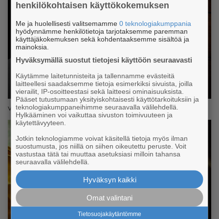
henkilökohtaisen käyttökokemuksen
Me ja huolellisesti valitsemamme
0 teknologiakumppania
hyödynnämme henkilötietoja tarjotaksemme paremman
käyttäjäkokemuksen sekä kohdentaaksemme sisältöä ja
mainoksia.
Hyväksymällä suostut tietojesi käyttöön seuraavasti
Käytämme laitetunnisteita ja tallennamme evästeitä
laitteellesi saadaksemme tietoja esimerkiksi sivuista, joilla
vierailit, IP-osoitteestasi sekä laitteesi ominaisuuksista.
Pääset tutustumaan yksityiskohtaisesti käyttötarkoituksiin ja
teknologiakumppaneihimme seuraavalla välilehdellä.
Vieraskirjaan pitää aina jättää puumerkit.
Hylkääminen voi vaikuttaa sivuston toimivuuteen ja
käytettävyyteen.
Jotkin teknologiamme voivat käsitellä tietoja myös ilman
suostumusta, jos niillä on siihen oikeutettu peruste. Voit
vastustaa tätä tai muuttaa asetuksiasi milloin tahansa
seuraavalla välilehdellä.
Hyväksyn kaikki
Omat valintani
Tietosuojakäytäntömme