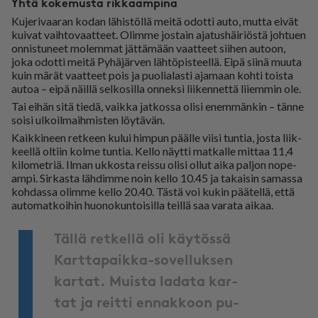
Yhtä kokemusta rikkaampina
Ku­je­ri­vaa­ran ko­dan lä­his­töl­lä mei­tä odot­ti au­to, mut­ta ei­vät
kui­vat vaih­to­vaat­teet. Olim­me jos­tain aja­tus­häi­ri­ös­tä joh­tu­en
on­nis­tu­neet mo­lem­mat jät­tä­mään vaat­teet sii­hen au­toon,
joka odot­ti mei­tä Py­hä­jär­ven läh­tö­pis­teel­lä. Ei­pä sii­nä muu­ta
kuin mä­rät vaat­teet pois ja puo­li­a­las­ti aja­maan koh­ti tois­ta
au­toa – ei­pä näil­lä sel­ko­sil­la on­nek­si lii­ken­net­tä lii­em­min ole.
Tai ei­hän sitä tie­dä, vaik­ka jat­kos­sa oli­si enem­män­kin – tän­ne
soi­si ul­koil­maih­mis­ten löy­tä­vän.
Kaik­ki­neen ret­keen ku­lui him­pun pääl­le vii­si tun­tia, jos­ta liik­
keel­lä ol­tiin kol­me tun­tia. Kel­lo näyt­ti mat­kal­le mit­taa 11,4
ki­lo­met­riä. Il­man uk­kos­ta reis­su oli­si ol­lut ai­ka pal­jon no­pe­
am­pi. Sir­kas­ta läh­dim­me noin kel­lo 10.45 ja ta­kai­sin sa­mas­sa
koh­das­sa olim­me kel­lo 20.40. Täs­tä voi ku­kin pää­tel­lä, et­tä
au­to­mat­koi­hin huo­no­kun­toi­sil­la teil­lä saa va­ra­ta ai­kaa.
Täl­lä ret­kel­lä oli käy­tös­sä
Kart­ta­paik­ka-so­vel­luk­sen
kar­tat. Muis­ta la­da­ta kar­
tat ja reit­ti en­nak­koon pu­