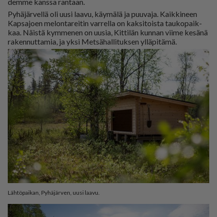
dem­me kans­sa ran­taan.
Py­hä­jär­vel­lä oli uu­si laa­vu, käy­mä­lä ja puu­va­ja. Kaik­ki­neen
Kap­sa­jo­en me­lon­ta­rei­tin var­rel­la on kak­si­tois­ta tau­ko­paik­
kaa. Näis­tä kym­me­nen on uu­sia, Kit­ti­län kun­nan vii­me ke­sä­nä
ra­ken­nut­ta­mia, ja yk­si Met­sä­hal­li­tuk­sen yl­lä­pi­tä­mä.
Lähtöpaikan, Pyhäjärven, uusi laavu.