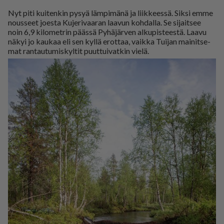
Nyt piti kui­ten­kin py­syä läm­pi­mä­nä ja liik­kees­sä. Sik­si em­me
nous­seet jo­es­ta Ku­je­ri­vaa­ran laa­vun koh­dal­la. Se si­jait­see
noin 6,9 ki­lo­met­rin pääs­sä Py­hä­jär­ven al­ku­pis­tees­tä. Laa­vu
nä­kyi jo kau­kaa eli sen kyl­lä erot­taa, vaik­ka Tui­jan mai­nit­se­
mat ran­tau­tu­mis­kyl­tit puut­tui­vat­kin vie­lä.