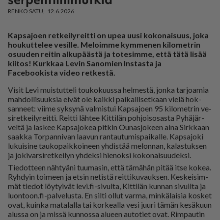
RENKO SATU
12.6.2026
Kapsajoen retkeilyreitti on upea uusi kokonaisuus, joka
houkuttelee vesille. Meloimme kymmenen kilometrin
osuuden reitin alkupäästä ja totesimme, että tätä lisää
kiitos! Kurkkaa Levin Sanomien Instasta ja
Facebookista video retkestä.
Vi­sit Levi muis­tut­te­li tou­ko­kuus­sa hel­mes­tä, jon­ka tar­jo­a­mia
mah­dol­li­suuk­sia ei­vät ole kaik­ki pai­kal­li­set­kaan vie­lä hok­
san­neet: vii­me syk­sy­nä val­mis­tui Kap­sa­jo­en 95 ki­lo­met­rin ve­
si­ret­kei­ly­reit­ti. Reit­ti läh­tee Kit­ti­län poh­joi­so­sas­ta Py­hä­jär­
vel­tä ja las­kee Kap­sa­jo­kea pit­kin Ou­nas­jo­keen ai­na Sirk­kaan
saak­ka Tor­pan­ni­van laa­vun ran­tau­tu­mis­pai­kal­le. Kap­sa­jo­ki
lu­kui­si­ne tau­ko­paik­koi­neen yh­dis­tää me­lon­nan, ka­las­tuk­sen
ja jo­ki­var­si­ret­kei­lyn yh­dek­si hie­nok­si ko­ko­nai­suu­dek­si.
Tie­dot­teen näh­ty­ä­ni tuu­ma­sin, et­tä tä­mä­hän pi­tää it­se ko­kea.
Ryh­dyin toi­meen ja et­sin ne­tis­tä reit­ti­ku­vauk­sen. Kes­kei­sim­
mät tie­dot löy­tyi­vät levi.fi-si­vul­ta, Kit­ti­län kun­nan si­vuil­ta ja
luon­toon.fi-pal­ve­lus­ta. En sil­ti ol­lut var­ma, min­kä­lai­sia kos­ket
ovat, kuin­ka ma­ta­lal­la tai kor­ke­al­la vesi juu­ri tä­män ke­sä­kuun
alus­sa on ja mis­sä kun­nos­sa alu­een au­to­tiet ovat. Rim­pau­tin