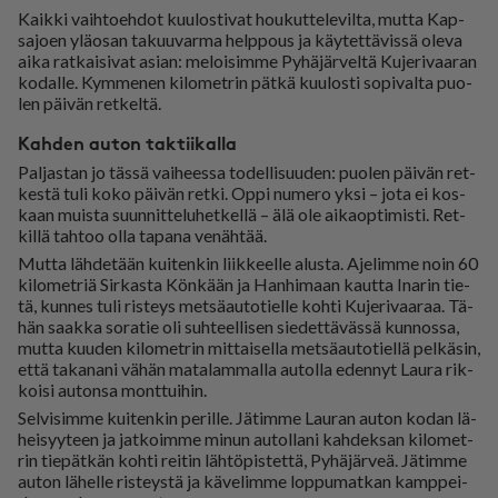
Kaik­ki vaih­to­eh­dot kuu­los­ti­vat hou­kut­te­le­vil­ta, mut­ta Kap­
sa­jo­en ylä­o­san ta­kuu­var­ma help­pous ja käy­tet­tä­vis­sä ole­va
ai­ka rat­kai­si­vat asi­an: me­loi­sim­me Py­hä­jär­vel­tä Ku­je­ri­vaa­ran
ko­dal­le. Kym­me­nen ki­lo­met­rin pät­kä kuu­los­ti so­pi­val­ta puo­
len päi­vän ret­kel­tä.
Kahden auton taktiikalla
Pal­jas­tan jo täs­sä vai­hees­sa to­del­li­suu­den: puo­len päi­vän ret­
kes­tä tuli koko päi­vän ret­ki. Op­pi nu­me­ro yk­si – jota ei kos­
kaan muis­ta suun­nit­te­lu­het­kel­lä – älä ole ai­ka­op­ti­mis­ti. Ret­
kil­lä tah­too ol­la ta­pa­na ve­näh­tää.
Mut­ta läh­de­tään kui­ten­kin liik­keel­le alus­ta. Aje­lim­me noin 60
ki­lo­met­riä Sir­kas­ta Kön­kään ja Han­hi­maan kaut­ta Ina­rin tie­
tä, kun­nes tuli ris­teys met­sä­au­to­tiel­le koh­ti Ku­je­ri­vaa­raa. Tä­
hän saak­ka so­ra­tie oli suh­teel­li­sen sie­det­tä­väs­sä kun­nos­sa,
mut­ta kuu­den ki­lo­met­rin mit­tai­sel­la met­sä­au­to­tiel­lä pel­kä­sin,
et­tä ta­ka­na­ni vä­hän ma­ta­lam­mal­la au­tol­la eden­nyt Lau­ra rik­
koi­si au­ton­sa mont­tui­hin.
Sel­vi­sim­me kui­ten­kin pe­ril­le. Jä­tim­me Lau­ran au­ton ko­dan lä­
hei­syy­teen ja jat­koim­me mi­nun au­tol­la­ni kah­dek­san ki­lo­met­
rin tie­pät­kän koh­ti rei­tin läh­tö­pis­tet­tä, Py­hä­jär­veä. Jä­tim­me
au­ton lä­hel­le ris­teys­tä ja kä­ve­lim­me lop­pu­mat­kan kamp­pei­