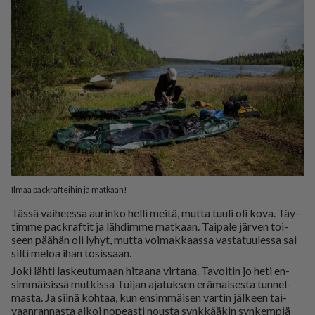
Ilmaa packrafteihin ja matkaan!
Täs­sä vai­hees­sa au­rin­ko hel­li mei­tä, mut­ta tuu­li oli kova. Täy­
tim­me pack­raf­tit ja läh­dim­me mat­kaan. Tai­pa­le jär­ven toi­
seen pää­hän oli ly­hyt, mut­ta voi­mak­kaas­sa vas­ta­tuu­les­sa sai
sil­ti me­loa ihan to­sis­saan.
Joki läh­ti las­keu­tu­maan hi­taa­na vir­ta­na. Ta­voi­tin jo heti en­
sim­mäi­sis­sä mut­kis­sa Tui­jan aja­tuk­sen erä­mai­ses­ta tun­nel­
mas­ta. Ja sii­nä koh­taa, kun en­sim­mäi­sen var­tin jäl­keen tai­
vaan­ran­nas­ta al­koi no­pe­as­ti nous­ta synk­kää­kin syn­kem­piä