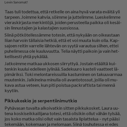
Levin Sanomat!
Taas tuli to­det­tua, et­tä ret­kel­le on ai­na hyvä va­ra­ta eväi­tä yli
tar­peen. Joim­me kah­via, söim­me ja jut­te­lim­me. Lu­es­ke­lim­me
vie­ras­kir­jas­ta mer­kin­tö­jä, joi­den pe­rus­teel­la paik­ka oli ke­säi­
sin lin­nus­ta­jien ja ka­las­ta­jien suo­si­os­sa.
Sii­nä pöt­kö­tel­les­säm­me to­te­sin, et­tä ny­ky­ään on oi­ke­as­taan
lii­an har­voin täl­lai­sia het­kiä, et­tä et voi muu­ta kuin ol­la. Kap­
sa­jo­en rei­tin var­rel­le läh­te­vän on syy­tä va­rau­tua sii­hen, et­tei
pu­he­li­mes­sa ole kuu­lu­vuut­ta. Te­lia näyt­ti pai­koin ja vain het­
kel­li­ses­ti yh­tä py­kä­lää.
Jat­koim­me mat­kaa uk­ko­sen siir­ryt­tyä. Jos­tain etääl­tä kui­
ten­kin kuu­lui edel­leen jy­li­nää. Sa­de­kuu­ro kas­te­li vaat­teet lä­
pi­mä­rik­si. Toki me­lon­ta­reis­suil­la kas­tu­mi­nen on ta­kuu­var­maa
muu­ten­kin. Jal­ki­nei­na mi­nul­la oli avan­to­tos­sut, joil­la oli mu­
ka­va as­tua ve­teen, kun piti pois­tua pack­raf­tis­ta tai men­nä
kyy­tiin.
Pikkukoskia ja serpentiinimutkia
Py­hä­va­san tu­val­ta al­koi­vat­kin sit­ten pik­ku­kos­ket. Lau­ra uu­
te­na kos­ki­seik­kai­li­ja­na to­te­si, et­tä oli­si­kin ol­lut vä­hän tyl­sää,
jos koko mat­ka oli­si ol­lut vain ta­sais­ta lip­lat­te­lua – nyt pää­si
te­ke­mään, ko­ke­maan ja me­lo­maan. Sii­nä tou­hu­tes­sa ei edes