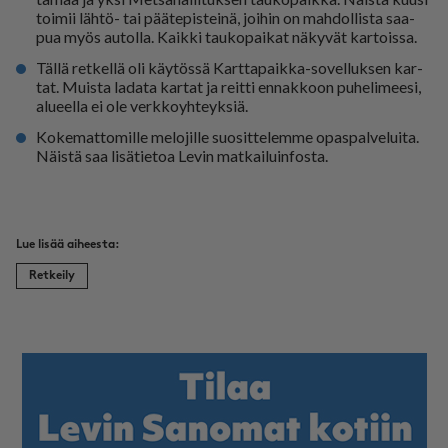
toi­mii läh­tö- tai pää­te­pis­tei­nä, joi­hin on mah­dol­lis­ta saa­
pua myös au­tol­la. Kaik­ki tau­ko­pai­kat nä­ky­vät kar­tois­sa.
Täl­lä ret­kel­lä oli käy­tös­sä Kart­ta­paik­ka-so­vel­luk­sen kar­
tat. Muis­ta la­da­ta kar­tat ja reit­ti en­nak­koon pu­he­li­mee­si,
alu­eel­la ei ole verk­ko­yh­teyk­siä.
Ko­ke­mat­to­mil­le me­lo­jil­le suo­sit­te­lem­me opas­pal­ve­lui­ta.
Näis­tä saa li­sä­tie­toa Le­vin mat­kai­luin­fos­ta.
Retkeily