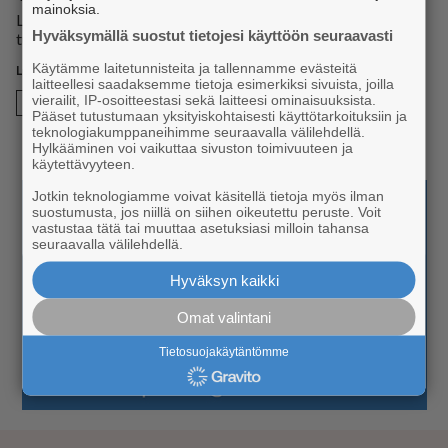
mainoksia.
Lip­pu­jen hin­nat ja li­sä­tie­dot löy­dät osoit­tees­ta levi.fi. Ta­pah­
Hyväksymällä suostut tietojesi käyttöön seuraavasti
tu­mal­la on myös Instg­ram-sivu.
Käytämme laitetunnisteita ja tallennamme evästeitä
laitteellesi saadaksemme tietoja esimerkiksi sivuista, joilla
vierailit, IP-osoitteestasi sekä laitteesi ominaisuuksista.
Syystapahtuma
Pääset tutustumaan yksityiskohtaisesti käyttötarkoituksiin ja
teknologiakumppaneihimme seuraavalla välilehdellä.
Hylkääminen voi vaikuttaa sivuston toimivuuteen ja
käytettävyyteen.
Jotkin teknologiamme voivat käsitellä tietoja myös ilman
suostumusta, jos niillä on siihen oikeutettu peruste. Voit
vastustaa tätä tai muuttaa asetuksiasi milloin tahansa
seuraavalla välilehdellä.
Hyväksyn kaikki
Omat valintani
Tietosuojakäytäntömme