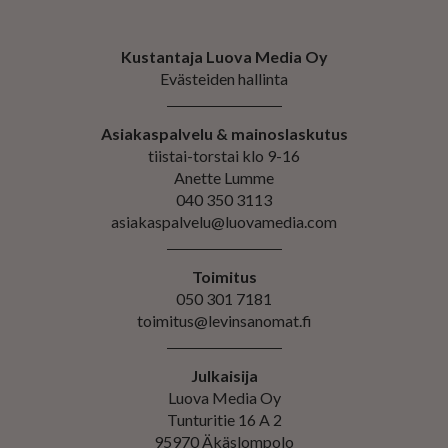
Kustantaja Luova Media Oy
Evästeiden hallinta
Asiakaspalvelu & mainoslaskutus
tiistai-torstai klo 9-16
Anette Lumme
040 350 3113
asiakaspalvelu@luovamedia.com
Toimitus
050 301 7181
toimitus@levinsanomat.fi
Julkaisija
Luova Media Oy
Tunturitie 16 A 2
95970 Äkäslompolo