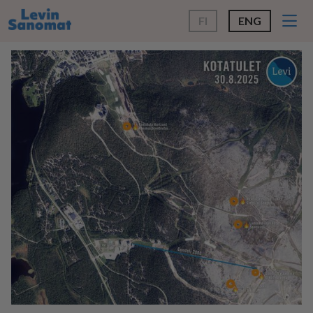
FI
ENG