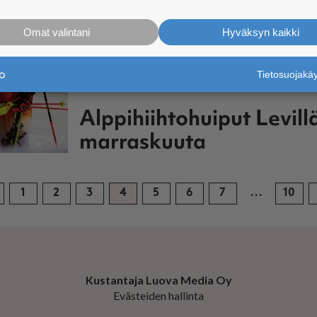
Omat valintani
Hyväksyn kaikki
Tietosuojak
TALVITAPAHTUMA
Alppihiihtohuiput Levill
marraskuuta
1
2
3
4
5
6
7
...
10
Kustantaja Luova Media Oy
Evästeiden hallinta