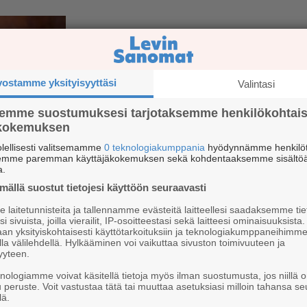
vostamme yksityisyyttäsi
Valintasi
semme suostumuksesi tarjotaksemme henkilökohtai
TALVITAPAHTUMA
ökokemuksen
Floor Jansen pääpuhuja
lellisesti valitsemamme
0 teknologiakumppania
hyödynnämme henkilöt
semme paremman käyttäjäkokemuksen sekä kohdentaaksemme sisältöä
Eventissä Levillä 15. m
a.
ällä suostut tietojesi käyttöön seuraavasti
laitetunnisteita ja tallennamme evästeitä laitteellesi saadaksemme tie
i sivuista, joilla vierailit, IP-osoitteestasi sekä laitteesi ominaisuuksista
ikauden avajaiset 4.–6.
an yksityiskohtaisesti käyttötarkoituksiin ja teknologiakumppaneihimm
la välilehdellä. Hylkääminen voi vaikuttaa sivuston toimivuuteen ja
yyteen.
knologiamme voivat käsitellä tietoja myös ilman suostumusta, jos niillä o
u peruste. Voit vastustaa tätä tai muuttaa asetuksiasi milloin tahansa se
lä.