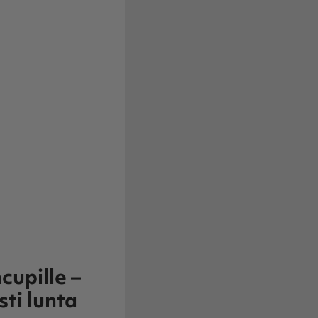
upille –
sti lunta