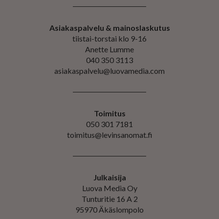
Asiakaspalvelu & mainoslaskutus
tiistai-torstai klo 9-16
Anette Lumme
040 350 3113
asiakaspalvelu@luovamedia.com
Toimitus
050 301 7181
toimitus@levinsanomat.fi
Julkaisija
Luova Media Oy
Tunturitie 16 A 2
95970 Äkäslompolo