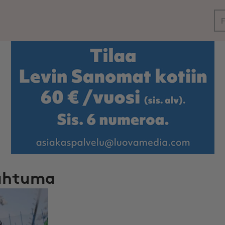
F
pahtuma