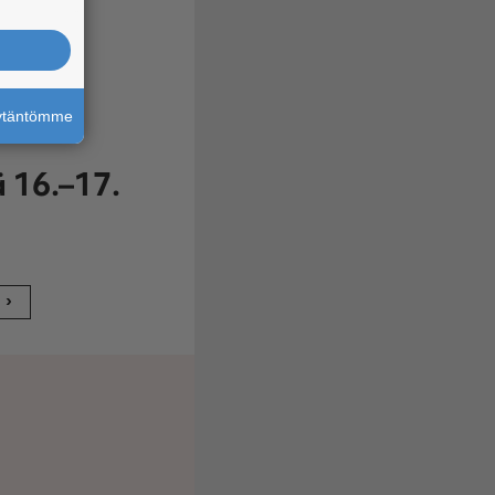
äytäntömme
ä 16.–17.
›