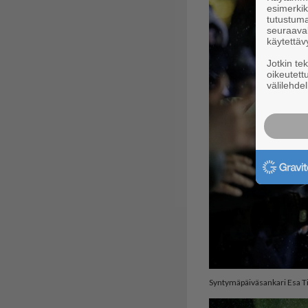
esimerkiks
tutustuma
seuraaval
käytettäv
Jotkin te
oikeutett
välilehdel
Syntymäpäiväsankari Esa Tik