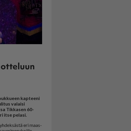
otteluun
-joukkueen kapteeni
itus valaisi
Esa Tikkasen 60-
 itse pelasi.
 yh­dek­säs­tä eri maas­
­ve­ri­po­ru­koil­le