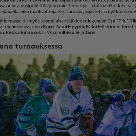
s­sa pe­la­taan pi­po­lät­kää joko mies­ten sar­jas­sa tai Fun Hoc­key -sar­ja
e­laa­jal­la, ei­kä maa­li­vah­te­ja ole. Tur­naus jär­jes­tet­tiin nyt kol­man­n
h­jel­mas­sa oli myös suo­ma­lai­sen jää­kiek­ko­le­gen­dan
Esa
”Tiki” Ti
i­vat muun mu­as­sa
Jari Kur­ri
,
Sami Hyy­piä
,
Mika
Häk­ki­nen
,
Jere Le
nen
,
Pek­ka Rin­ne
sekä JVG:n
Vil­le­Gal­le
ja
Jare
.
ana turnauksessa