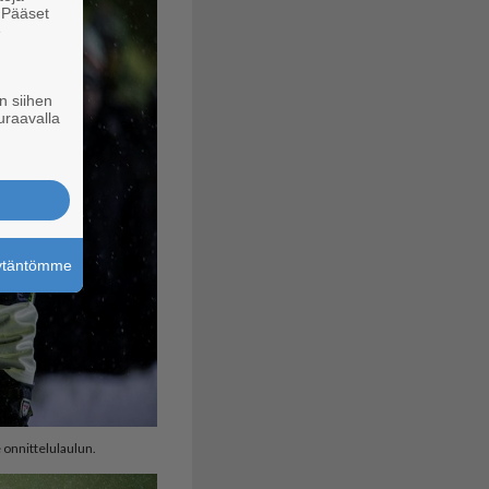
. Pääset
e
n siihen
uraavalla
äytäntömme
 onnittelulaulun.