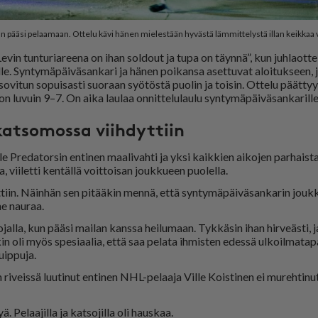
kun pääsi pelaamaan. Ottelu kävi hänen mielestään hyvästä lämmittelystä illan keikkaa 
vin tun­tu­ri­a­ree­na on ihan sol­dout ja tupa on täyn­nä”, kun juh­la­ot­te­
l­le. Syn­ty­mä­päi­vä­san­ka­ri ja hä­nen poi­kan­sa aset­tu­vat aloi­tuk­seen, 
o­vi­tun so­pui­sas­ti suo­raan syö­tös­tä puo­lin ja toi­sin. Ot­te­lu päät­tyy
 lu­vuin 9–7. On ai­ka lau­laa on­nit­te­lu­lau­lu syn­ty­mä­päi­vä­san­ka­ril­le
katsomossa viihdyttiin
e Pre­da­tor­sin en­ti­nen maa­li­vah­ti ja yk­si kaik­kien ai­ko­jen par­hais­ta
, vii­let­ti ken­täl­lä voit­toi­san jouk­ku­een puo­lel­la.
­tiin. Näin­hän sen pi­tää­kin men­nä, et­tä syn­ty­mä­päi­vä­san­ka­rin jouk
­ne nau­raa.
jal­la, kun pää­si mai­lan kans­sa hei­lu­maan. Tyk­kä­sin ihan hir­ve­äs­ti, j
n­kin oli myös spe­si­aa­lia, et­tä saa pe­la­ta ih­mis­ten edes­sä ul­koil­ma­
ip­pu­ja.
i­veis­sä luu­ti­nut en­ti­nen NHL-pe­laa­ja Vil­le Kois­ti­nen ei mu­reh­ti­nu
. Pe­laa­jil­la ja kat­so­jil­la oli haus­kaa.