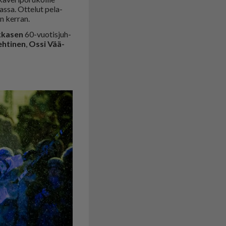
s­sa. Ot­te­lut pe­la­
en ker­ran.
k­ka­sen
60-vuo­tis­juh­
h­ti­nen
,
Os­si Vää­