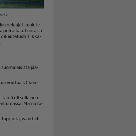
varten.
lun pe­laa­jat kuu­lu­te­
ja peli al­kaa. Lun­ta sa­
 oi­keu­te­tus­ti Tik­ka­
.
 suo­ma­lai­sis­ta jää­
­kue voit­taa. Oi­keu­
a tämä oli sel­lai­nen
ta­pah­tu­mas­sa. Nämä ta­
t tap­pi­o­ta, vaan heh­