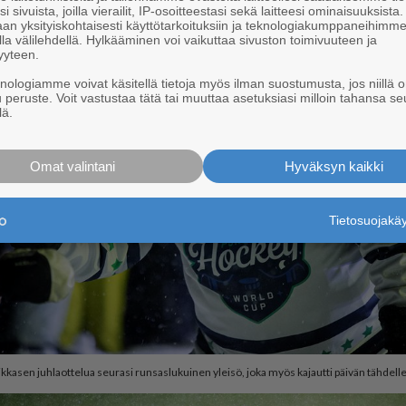
i sivuista, joilla vierailit, IP-osoitteestasi sekä laitteesi ominaisuuksista
an yksityiskohtaisesti käyttötarkoituksiin ja teknologiakumppaneihimm
la välilehdellä. Hylkääminen voi vaikuttaa sivuston toimivuuteen ja
yyteen.
knologiamme voivat käsitellä tietoja myös ilman suostumusta, jos niillä o
u peruste. Voit vastustaa tätä tai muuttaa asetuksiasi milloin tahansa se
lä.
Omat valintani
Hyväksyn kaikki
Tietosuojak
kasen juhlaottelua seurasi runsaslukuinen yleisö, joka myös kajautti päivän tähdelle