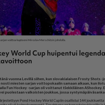
sarjan voittoa kapteeni Miroslav Merschitzin johdolla.
ey World Cup huipentui legenda
kavoittoon
tänä vuonna Levillä siihen, kun slovakialaisen Frosty Shots 
nosti miesten sarjan voittopokaalin samaan aikaan, kun ilotul
lalla Fun Hockey -sarjan oli voittanut tšekkiläinen AShockey. 
vei puolestaan valkoisten joukkue, jossa syntymäpäiväsankari
är­jes­tet­tyyn Pond Hoc­key World Cu­piin osal­lis­tui 144 jouk­ku­et­ta
­ei­ta oli yli kol­me­kym­men­tä. Ta­pah­tu­ma on har­ras­te­jouk­ku­eil­le ja ka