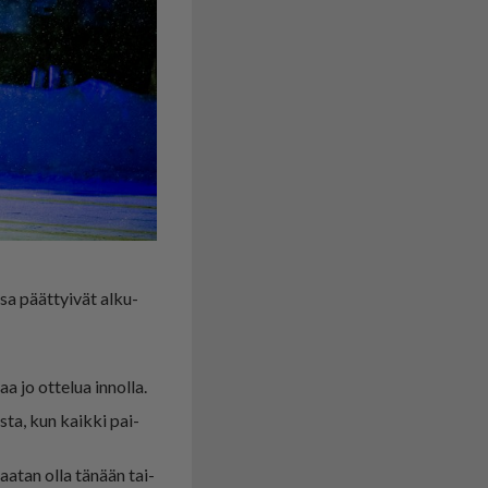
sa päät­tyi­vät al­ku­
aa jo ot­te­lua in­nol­la.
is­ta, kun kaik­ki pai­
aa­tan ol­la tä­nään tai­