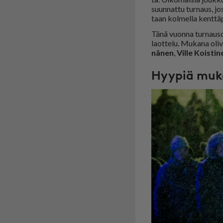
suun­nat­tu tur­naus, jo
taan kol­mel­la kent­tä­p
Tänä vuon­na tur­nau­so
la­ot­te­lu. Mu­ka­na ol
nä­nen
,
Vil­le Kois­ti­
Hyypiä muk