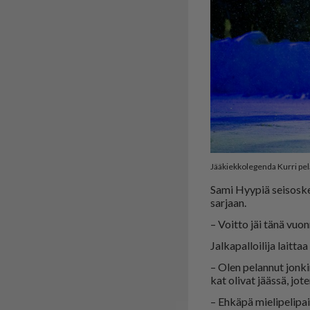
Jääkiekkolegenda Kurri pela
Sami Hyy­piä sei­sos­ke­
sar­jaan.
– Voit­to jäi tänä vuon­
Jal­ka­pal­loi­li­ja lait­t
– Olen pe­lan­nut jon­kin
kat oli­vat jääs­sä, jo­t
– Eh­kä­pä mie­li­pe­li­p