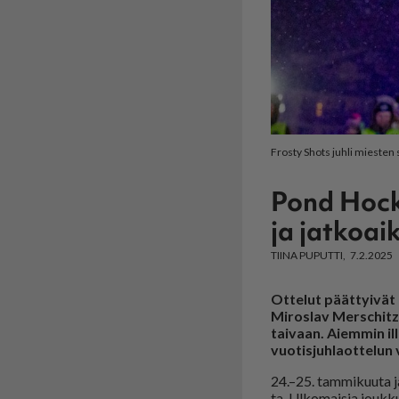
Frosty Shots juhli miesten 
Pond Hock
ja jatkoai
TIINA PUPUTTI
7.2.2025
Ottelut päättyivät 
Miroslav Merschitz 
taivaan. Aiemmin il
vuotisjuhlaottelun 
24.–25. tam­mi­kuu­ta j
ta. Ul­ko­mai­sia jouk­ku