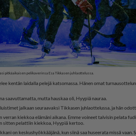
si pitkäaikaisen pelikaverinsa Esa Tikkasen juhlaottelussa.
lee ken­tän lai­dal­la pe­le­jä kat­so­mas­sa. Hä­nen omat tur­nau­sot­te­lun­
na saa­vut­ta­mat­ta, mut­ta haus­kaa oli, Hyy­piä nau­raa.
aa luis­ti­met jal­kaan seu­raa­vak­si Tik­ka­sen juh­la­ot­te­lus­sa, ja hän odot­t
 ver­ran kiek­koa elä­mä­ni ai­ka­na. Em­me voi­neet tal­vi­sin pe­la­ta fu­d
en sit­ten pe­lat­tiin kiek­koa, Hyy­piä ker­too.
aik­ka­ni on kes­kus­hyök­kää­jä­nä, kun sii­nä saa hu­see­ra­ta mis­sä vaan. S