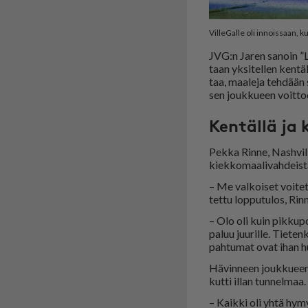
VilleGalle oli innoissaan, 
JVG:n Ja­ren sa­noin ”Le­
taan yk­si­tel­len ken­tä
taa, maa­le­ja teh­dään s
sen jouk­ku­een voit­toon
Kentällä ja 
Pek­ka Rin­ne, Nash­vil­l
kiek­ko­maa­li­vah­deis­ta
– Me val­koi­set voi­tet
tet­tu lop­pu­tu­los, Rin
– Olo oli kuin pik­ku­po­
pa­luu juu­ril­le. Tie­te
pah­tu­mat ovat ihan hu
Hä­vin­neen jouk­ku­een r
kut­ti il­lan tun­nel­maa.
– Kaik­ki oli yh­tä hy­myä