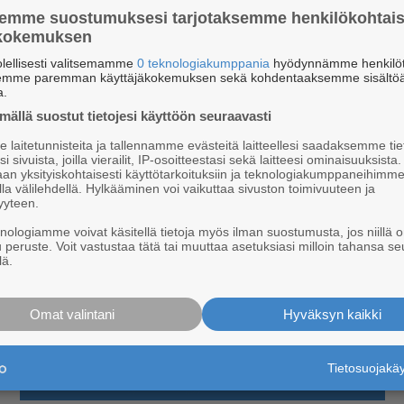
­man jär­jes­tää kit­ti­lä­läi­nen ur­hei­lu­seu­ra Le­vin Hei­nä­ken­gät r.y.
semme suostumuksesi tarjotaksemme henkilökohtai
ökokemuksen
­ra­ton.com.
lellisesti valitsemamme
0 teknologiakumppania
hyödynnämme henkilöt
semme paremman käyttäjäkokemuksen sekä kohdentaaksemme sisältöä
a.
ällä suostut tietojesi käyttöön seuraavasti
laitetunnisteita ja tallennamme evästeitä laitteellesi saadaksemme tie
i sivuista, joilla vierailit, IP-osoitteestasi sekä laitteesi ominaisuuksista
an yksityiskohtaisesti käyttötarkoituksiin ja teknologiakumppaneihimm
la välilehdellä. Hylkääminen voi vaikuttaa sivuston toimivuuteen ja
yyteen.
knologiamme voivat käsitellä tietoja myös ilman suostumusta, jos niillä o
u peruste. Voit vastustaa tätä tai muuttaa asetuksiasi milloin tahansa se
lä.
Omat valintani
Hyväksyn kaikki
Tietosuojak