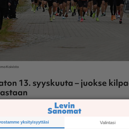
imo Koivisto
on 13. syyskuuta – juokse kilpa
vastaan
te­tuin ta­pah­tu­ma,
Rus­ka­ma­ra­ton
, ei petä tä­nä­kään vuon­na: ta­pah­tu­
n on ta­pah­tu­ma, jos­sa liik­ku­mi­nen luon­nos­sa muut­tuu elä­myk­sek­s
vostamme yksityisyyttäsi
Valintasi
­kin pi­sim­pä­nä. Le­vin kylä tar­jo­aa viih­tyi­sät puit­teet myös ki­sa­päi­vä