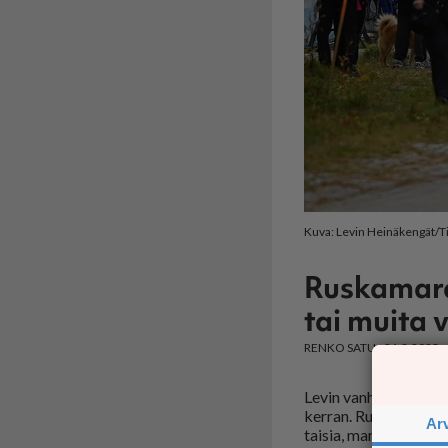
Kuva: Levin Heinäkengät/T
Ruskamarat
tai muita 
RENKO SATU
21.8.2025
Le­vin van­hin ja ra­kas­
ker­ran. Rus­ka­ma­ta­ro
Ar
tai­sia, ma­ra­ton tie­ten