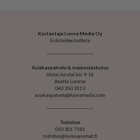
Kustantaja Luova Media Oy
Evästeiden hallinta
Asiakaspalvelu & mainoslaskutus
tiistai-torstai klo 9-16
Anette Lumme
040 350 3113
asiakaspalvelu@luovamedia.com
Toimitus
050 301 7181
toimitus@levinsanomat.fi