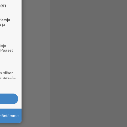
sen
ietoja
 ja
toja
. Pääset
e
n siihen
uraavalla
äytäntömme