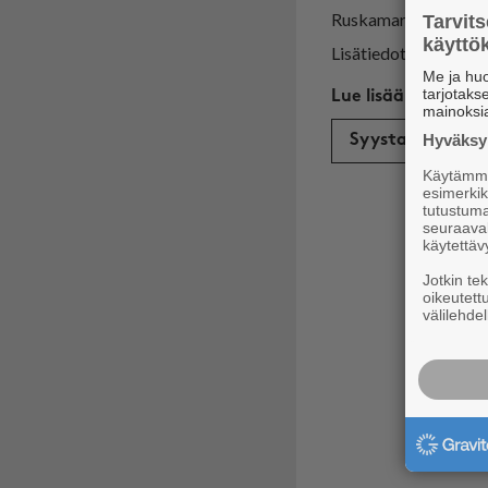
Rus­ka­ma­ra­ton ta­pah­tu
Tarvit
käytt
Li­sä­tie­dot: rus­ka­ma
Me ja huo
tarjotak
mainoksi
Hyväksym
Syystapahtuma
Käytämme 
esimerkiks
tutustuma
seuraaval
käytettäv
Jotkin te
oikeutett
välilehdel