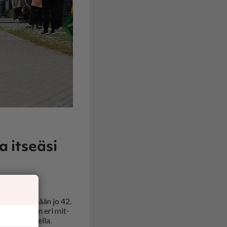
a itseäsi
ma jär­jes­te­tään jo 42.
i. Mat­ko­ja on eri mit­
n ul­ko­puo­lel­la.