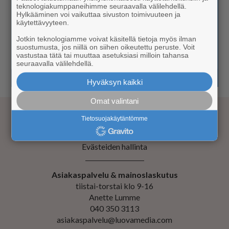
teknologiakumppaneihimme seuraavalla välilehdellä.
Hylkääminen voi vaikuttaa sivuston toimivuuteen ja
käytettävyyteen.
Jotkin teknologiamme voivat käsitellä tietoja myös ilman
suostumusta, jos niillä on siihen oikeutettu peruste. Voit
vastustaa tätä tai muuttaa asetuksiasi milloin tahansa
seuraavalla välilehdellä.
Hyväksyn kaikki
Omat valintani
Tietosuojakäytäntömme
Kustantaja Luova Media Oy
Evästeiden hallinta
Asiakaspalvelu & mainoslaskutus
tiistai-torstai klo 9-16
Anette Lumme
040 350 3113
asiakaspalvelu@luovamedia.com