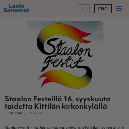
FI
ENG
Staalon Festeillä 16. syyskuuta
taidetta Kittilän kirkonkylällä
RENKO SATU
31.8.2023
Staa­lon Fes­tit – tait­hen ja kau­pan päi­vä
tuo Kit­ti­län ky­län­rai­til­le