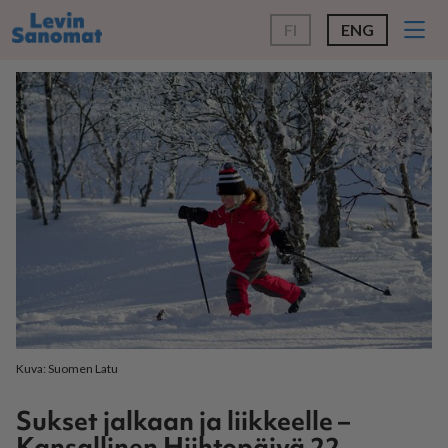
FI
ENG
Kuva: Suomen Latu
Sukset jalkaan ja liikkeelle –
Kansallinen Hiihtopäivä 22.