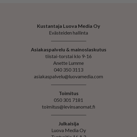
Kustantaja Luova Media Oy
Evästeiden hallinta
Asiakaspalvelu & mainoslaskutus
tiistai-torstai klo 9-16
Anette Lumme
040 350 3113
asiakaspalvelu@luovamedia.com
Toimitus
050 301 7181
toimitus@levinsanomat.fi
Julkaisija
Luova Media Oy
Tunturitie 16 A 2