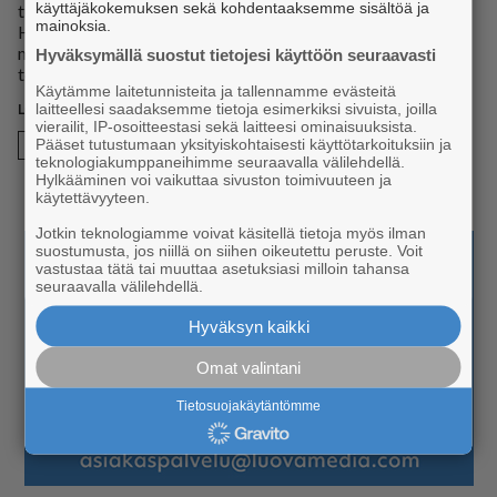
käyttäjäkokemuksen sekä kohdentaaksemme sisältöä ja
tu­nei­den kes­ken Suo­men Latu ar­poo pal­kin­to­ja. Kan­sal­li­sen
mainoksia.
Hiih­to­päi­vän jäl­keen ul­koi­lu­jär­jes­tö myös pal­jas­taa, kuin­ka
mon­ta ki­lo­met­riä kaik­ki­aan hiih­det­tiin, ja mikä kun­ta vei voi­
Hyväksymällä suostut tietojesi käyttöön seuraavasti
ton.
Käytämme laitetunnisteita ja tallennamme evästeitä
laitteellesi saadaksemme tietoja esimerkiksi sivuista, joilla
vierailit, IP-osoitteestasi sekä laitteesi ominaisuuksista.
Pääset tutustumaan yksityiskohtaisesti käyttötarkoituksiin ja
Talvitapahtuma
teknologiakumppaneihimme seuraavalla välilehdellä.
Hylkääminen voi vaikuttaa sivuston toimivuuteen ja
käytettävyyteen.
Jotkin teknologiamme voivat käsitellä tietoja myös ilman
suostumusta, jos niillä on siihen oikeutettu peruste. Voit
vastustaa tätä tai muuttaa asetuksiasi milloin tahansa
seuraavalla välilehdellä.
Hyväksyn kaikki
Omat valintani
Tietosuojakäytäntömme