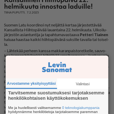
helmikuuta innostaa laduille!
TIINA PUPUTTI
7.2.2025
Suo­men Latu koor­di­noi nyt nel­jät­tä ker­taa jär­jes­tet­tä­vää
Kan­sal­lis­ta Hiih­to­päi­vää lau­an­tai­na 22. hel­mi­kuu­ta. Ul­koi­lu­
jär­jes­tön asi­an­tun­ti­ja ja ta­pah­tu­ma­vas­taa­va
Pet­te­ri Ti­ai­nen
ha­lu­aa haas­taa kaik­ki hiih­to­päi­vä­nä suk­sil­le ta­val­la tai toi­sel­
la.
– Läh­te­kää per­heen kans­sa mak­ka­ran­pais­to­ret­kel­le, sau­vo­
kaa kun­non hi­ki­lenk­ki, hiih­tä­kää um­pi­han­ges­sa – kun­han vain
olet­te suk­sil­la ta­val­la tai toi­sel­la, Ti­ai­nen toi­vot­taa.
Hiih­to­päi­vä­nä eri puo­lil­la Suo­mea jär­jes­tet­tä­vil­lä ta­pah­tu­mil­
la on iso roo­li. Suo­men La­dun jä­se­nyh­dis­tyk­set ovat jo nyt il­
moit­ta­neet yli vii­des­tä­kym­me­nes­tä ti­lai­suu­des­ta, ja sii­hen
pääl­le tu­le­vat vie­lä hiih­to­jär­jes­tö­jen ta­pah­tu­mat.
Arvostamme yksityisyyttäsi
Valintasi
Suo­men Latu on avan­nut verk­ko­si­vuil­le Hiih­to­ki­lo­met­ri­las­ku­
rin. Yh­dis­tys ha­lu­aa täl­lä haas­taa ih­mi­siä, kun­tia ja kau­pun­ke­ja
Tarvitsemme suostumuksesi tarjotaksemme
ki­saa­maan Suo­men hiih­tä­vin kun­ta -tit­te­lis­tä. Las­ku­ri suh­
henkilökohtaisen käyttökokemuksen
teut­taa ki­lo­met­rit asu­kas­lu­kuun, jo­ten myös pie­net kun­nat
voi­vat hiih­tää tien­sä voit­toon rei­lul­la suk­sen­työn­nöl­lä. Kaik­
Me ja huolellisesti valitsemamme
0 teknologiakumppania
kien ki­lo­met­rit las­ku­riin syöt­tä­nei­den ja ar­von­taan il­moit­tau­
hyödynnämme henkilötietoja tarjotaksemme paremman