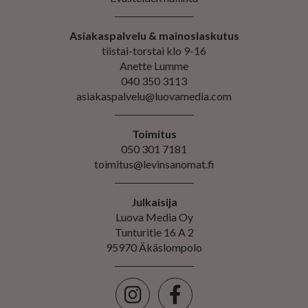
Asiakaspalvelu & mainoslaskutus
tiistai-torstai klo 9-16
Anette Lumme
040 350 3113
asiakaspalvelu@luovamedia.com
Toimitus
050 301 7181
toimitus@levinsanomat.fi
Julkaisija
Luova Media Oy
Tunturitie 16 A 2
95970 Äkäslompolo