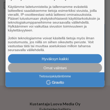
Syystapahtuma
Käytämme laitetunnisteita ja tallennamme evästeitä
laitteellesi saadaksemme tietoja esimerkiksi sivuista, joilla
vierailit, IP-osoitteestasi sekä laitteesi ominaisuuksista.
Pääset tutustumaan yksityiskohtaisesti käyttötarkoituksiin ja
teknologiakumppaneihimme seuraavalla välilehdellä.
Hylkääminen voi vaikuttaa sivuston toimivuuteen ja
käytettävyyteen.
Jotkin teknologiamme voivat käsitellä tietoja myös ilman
suostumusta, jos niillä on siihen oikeutettu peruste. Voit
vastustaa tätä tai muuttaa asetuksiasi milloin tahansa
seuraavalla välilehdellä.
Hyväksyn kaikki
Omat valintani
Tietosuojakäytäntömme
Kustantaja Luova Media Oy
Evästeiden hallinta