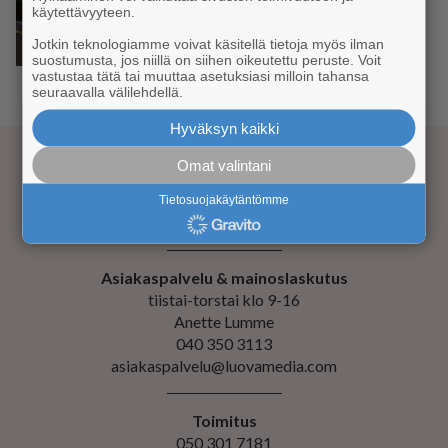
käytettävyyteen.
YRITYKSET
Kittilän uuden K-Supermarketin
Jotkin teknologiamme voivat käsitellä tietoja myös ilman
avajaisia vietetään 6. heinäkuuta
suostumusta, jos niillä on siihen oikeutettu peruste. Voit
vastustaa tätä tai muuttaa asetuksiasi milloin tahansa
seuraavalla välilehdellä.
‹
1
2
3
4
›
Hyväksyn kaikki
Omat valintani
Kustantaja Luova Media Oy
Tietosuojakäytäntömme
Evästeiden hallinta
Asiakaspalvelu & mainoslaskutus
tiistai-torstai klo 9-16
Anette Lumme
040 350 3113
asiakaspalvelu@luovamedia.com
Toimitus
050 301 7181