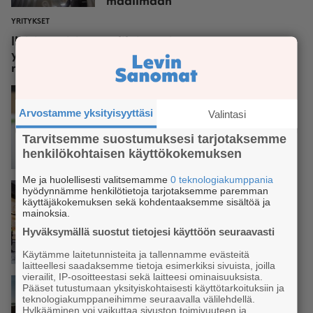
maailmaan
YRITYKSET
Iloisia uutisia napolilaisen pitsan
ystäville – Via Tribunali avaa
ravintolan Leville
Arvostamme yksityisyyttäsi
Valintasi
YRITYKSET
Tarvitsemme suostumuksesi tarjotaksemme
Tunturi-Lapin paino muutti
henkilökohtaisen käyttökokemuksen
Kolarista Kittilään
Me ja huolellisesti valitsemamme
0 teknologiakumppania
hyödynnämme henkilötietoja tarjotaksemme paremman
käyttäjäkokemuksen sekä kohdentaaksemme sisältöä ja
mainoksia.
YRITYKSET
Hyväksymällä suostut tietojesi käyttöön seuraavasti
Hill Ski Rent avaa uuden
Käytämme laitetunnisteita ja tallennamme evästeitä
vuokraamon eturinteiden juureen
laitteellesi saadaksemme tietoja esimerkiksi sivuista, joilla
vierailit, IP-osoitteestasi sekä laitteesi ominaisuuksista.
Pääset tutustumaan yksityiskohtaisesti käyttötarkoituksiin ja
teknologiakumppaneihimme seuraavalla välilehdellä.
Hylkääminen voi vaikuttaa sivuston toimivuuteen ja