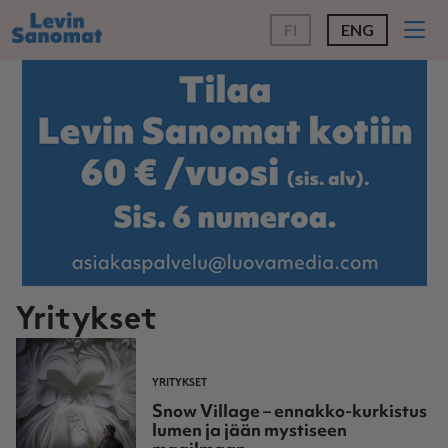
FI
ENG
Yritykset
YRITYKSET
Snow Village – ennakko-kurkistus
lumen ja jään mystiseen