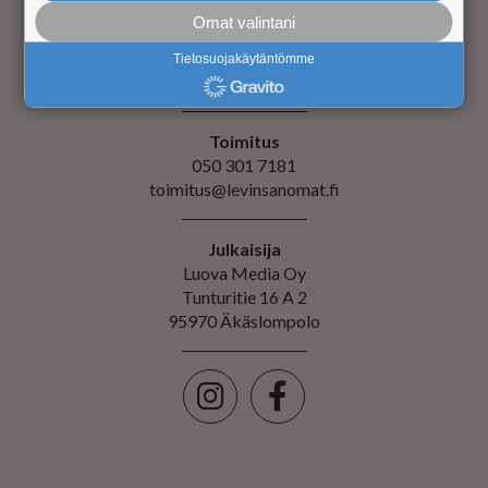
tiistai-torstai klo 9-16
Omat valintani
Anette Lumme
040 350 3113
Tietosuojakäytäntömme
asiakaspalvelu@luovamedia.com
Toimitus
050 301 7181
toimitus@levinsanomat.fi
Julkaisija
Luova Media Oy
Tunturitie 16 A 2
95970 Äkäslompolo