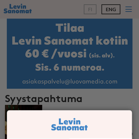
FI
ENG
Syystapahtuma
SYYSTAPAHTUMA
Lapin kamariorkesteri kiertueella