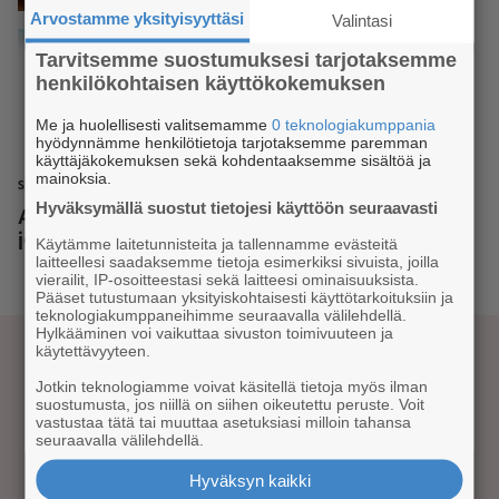
yhdessä Iiro Rantalan kanssa
Arvostamme yksityisyyttäsi
Valintasi
Tarvitsemme suostumuksesi tarjotaksemme
henkilökohtaisen käyttökokemuksen
SYYSTAPAHTUMA
Me ja huolellisesti valitsemamme
0 teknologiakumppania
Staalon Festeillä 16. syyskuuta
hyödynnämme henkilötietoja tarjotaksemme paremman
taidetta Kittilän kirkonkylällä
käyttäjäkokemuksen sekä kohdentaaksemme sisältöä ja
mainoksia.
SYYSTAPAHTUMA
Hyväksymällä suostut tietojesi käyttöön seuraavasti
Arctic Food Market, Street Kirppis
ja live-musiikkia 16.–17. syyskuuta
Käytämme laitetunnisteita ja tallennamme evästeitä
laitteellesi saadaksemme tietoja esimerkiksi sivuista, joilla
vierailit, IP-osoitteestasi sekä laitteesi ominaisuuksista.
‹
1
2
3
4
Pääset tutustumaan yksityiskohtaisesti käyttötarkoituksiin ja
teknologiakumppaneihimme seuraavalla välilehdellä.
Hylkääminen voi vaikuttaa sivuston toimivuuteen ja
käytettävyyteen.
Jotkin teknologiamme voivat käsitellä tietoja myös ilman
Kustantaja Luova Media Oy
suostumusta, jos niillä on siihen oikeutettu peruste. Voit
vastustaa tätä tai muuttaa asetuksiasi milloin tahansa
Evästeiden hallinta
seuraavalla välilehdellä.
Hyväksyn kaikki
Asiakaspalvelu & mainoslaskutus