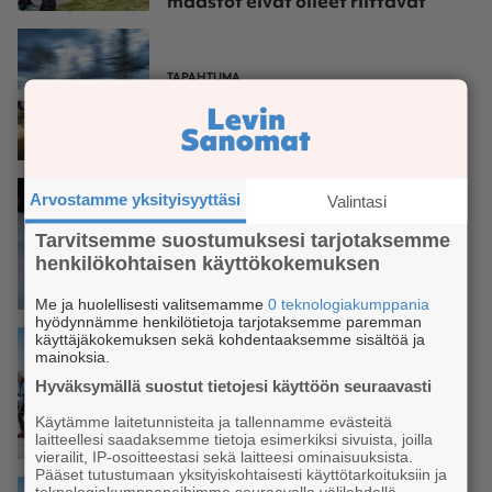
maastot eivät olleet riittävät
TAPAHTUMA
Pallas-Ylläs Outdoors järjestää
maksuttomia pyörälenkkejä
torstaisin
Arvostamme yksityisyyttäsi
Valintasi
TAPAHTUMA
Tarvitsemme suostumuksesi tarjotaksemme
Kittilän poropäivillä 11.
henkilökohtaisen käyttökokemuksen
huhtikuuta on tarjolla makuja,
perinteitä ja ohjelmaa
Me ja huolellisesti valitsemamme
0 teknologiakumppania
hyödynnämme henkilötietoja tarjotaksemme paremman
käyttäjäkokemuksen sekä kohdentaaksemme sisältöä ja
mainoksia.
Hyväksymällä suostut tietojesi käyttöön seuraavasti
TAPAHTUMA
Käytämme laitetunnisteita ja tallennamme evästeitä
Ylläs-Levi Hiihto sivakoidaan
laitteellesi saadaksemme tietoja esimerkiksi sivuista, joilla
pääsiäisen jälkeen
vierailit, IP-osoitteestasi sekä laitteesi ominaisuuksista.
Pääset tutustumaan yksityiskohtaisesti käyttötarkoituksiin ja
teknologiakumppaneihimme seuraavalla välilehdellä.