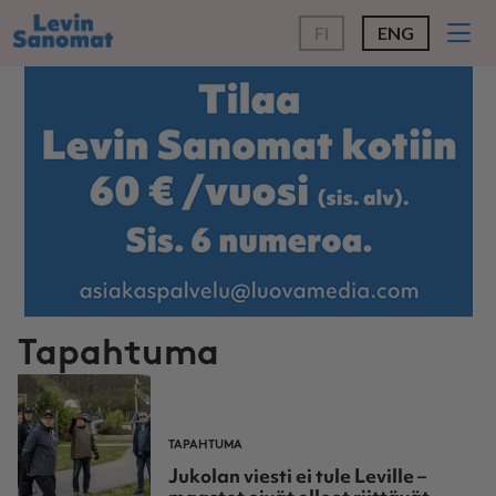
FI
ENG
Tapahtuma
TAPAHTUMA
Jukolan viesti ei tule Leville –