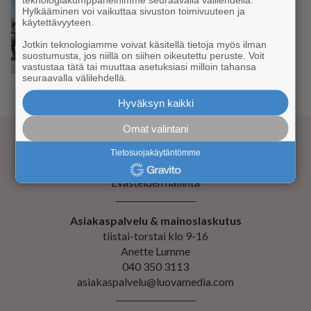
Hylkääminen voi vaikuttaa sivuston toimivuuteen ja
käytettävyyteen.
TAPAHTUMA
Ylläs–Levi-hiihto 10.–11.
Jotkin teknologiamme voivat käsitellä tietoja myös ilman
huhtikuuta – joko olet
suostumusta, jos niillä on siihen oikeutettu peruste. Voit
ilmoittautunut?
vastustaa tätä tai muuttaa asetuksiasi milloin tahansa
seuraavalla välilehdellä.
1
2
3
4
›
Hyväksyn kaikki
Omat valintani
Tietosuojakäytäntömme
Kustantaja Luova Media Oy
Evästeiden hallinta
Asiakaspalvelu & mainoslaskutus
tiistai-torstai klo 9-16
Anette Lumme
040 350 3113
asiakaspalvelu@luovamedia.com