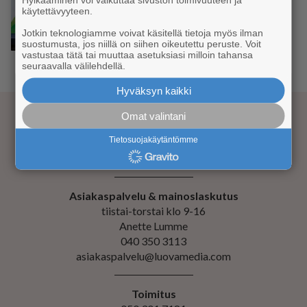
Junavuorot myyntiin alkukesään
käytettävyyteen.
2025 saakka – hiihtoloman ja
pääsiäisen matkat nyt
Jotkin teknologiamme voivat käsitellä tietoja myös ilman
varattavissa
suostumusta, jos niillä on siihen oikeutettu peruste. Voit
vastustaa tätä tai muuttaa asetuksiasi milloin tahansa
seuraavalla välilehdellä.
‹
1
...
37
38
39
40
41
42
43
...
85
›
Hyväksyn kaikki
Omat valintani
Tietosuojakäytäntömme
Kustantaja Luova Media Oy
Evästeiden hallinta
Asiakaspalvelu & mainoslaskutus
tiistai-torstai klo 9-16
Anette Lumme
040 350 3113
asiakaspalvelu@luovamedia.com
Toimitus