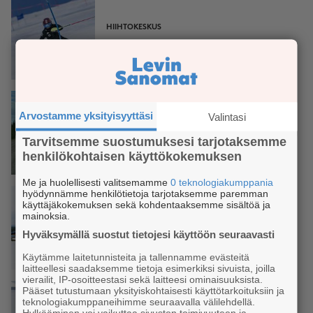
HIIHTOKESKUS
World Cup Levi: Ennätysmäärä
nimekkäitä urheilijoita
harjoitusleireillä
Arvostamme yksityisyyttäsi
Valintasi
LIIKENNEYHTEYDET
Tarvitsemme suostumuksesi tarjotaksemme
Lapin teille 302 kilometriä uutta
henkilökohtaisen käyttökokemuksen
päällystettä
Me ja huolellisesti valitsemamme
0 teknologiakumppania
hyödynnämme henkilötietoja tarjotaksemme paremman
käyttäjäkokemuksen sekä kohdentaaksemme sisältöä ja
mainoksia.
MATKAILU
Hyväksymällä suostut tietojesi käyttöön seuraavasti
Än, yy, tee, nyt – Levin laskettelu
Käytämme laitetunnisteita ja tallennamme evästeitä
ja hiihtokausi käynnistyi!
laitteellesi saadaksemme tietoja esimerkiksi sivuista, joilla
vierailit, IP-osoitteestasi sekä laitteesi ominaisuuksista.
Pääset tutustumaan yksityiskohtaisesti käyttötarkoituksiin ja
LIIKENNEYHTEYDET
teknologiakumppaneihimme seuraavalla välilehdellä.
Hylkääminen voi vaikuttaa sivuston toimivuuteen ja