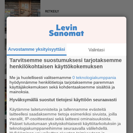
RETKEILY
Retkikeittimen räjähdys Pyhä-
Luostolla: Metsähallitus
täsmentää tupaohjeita
MATKAILU
Arvostamme yksityisyyttäsi
Valintasi
SnowVillagessa sukelletaan
tulevana talvena vedenalaiseen
Tarvitsemme suostumuksesi tarjotaksemme
maailmaan – teema herättelee
henkilökohtaisen käyttökokemuksen
vastuullisuuteen
Me ja huolellisesti valitsemamme
0 teknologiakumppania
hyödynnämme henkilötietoja tarjotaksemme paremman
käyttäjäkokemuksen sekä kohdentaaksemme sisältöä ja
mainoksia.
SYYSTAPAHTUMA
Hyväksymällä suostut tietojesi käyttöön seuraavasti
Staalon Festit tuo kulttuuria
Kittilän Narikalle 21.–22.
Käytämme laitetunnisteita ja tallennamme evästeitä
syyskuuta
laitteellesi saadaksemme tietoja esimerkiksi sivuista, joilla
vierailit, IP-osoitteestasi sekä laitteesi ominaisuuksista.
Pääset tutustumaan yksityiskohtaisesti käyttötarkoituksiin ja
teknologiakumppaneihimme seuraavalla välilehdellä.
Hylkääminen voi vaikuttaa sivuston toimivuuteen ja