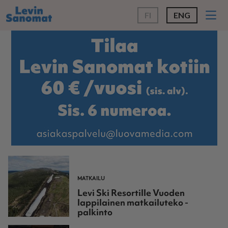
FI
ENG
MATKAILU
Levi Ski Resortille Vuoden
lappilainen matkailuteko -
palkinto