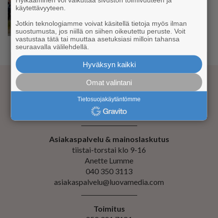
käytettävyyteen.
SYYSTAPAHTUMA
Jotkin teknologiamme voivat käsitellä tietoja myös ilman
Ruskamaratonin voitto Norjaan
suostumusta, jos niillä on siihen oikeutettu peruste. Voit
vastustaa tätä tai muuttaa asetuksiasi milloin tahansa
seuraavalla välilehdellä.
‹
1
...
38
39
40
41
42
43
44
...
85
›
Hyväksyn kaikki
Omat valintani
Tietosuojakäytäntömme
Kustantaja Luova Media Oy
Evästeiden hallinta
Asiakaspalvelu & mainoslaskutus
tiistai-torstai klo 9-16
Anette Lumme
040 350 3113
asiakaspalvelu@luovamedia.com
Toimitus