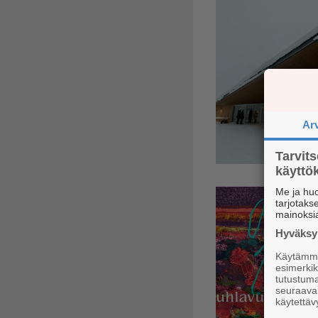
Ar
Tarvit
käytt
Me ja huo
tarjotak
mainoksi
Hyväksym
Käytämme 
esimerkiks
tutustuma
seuraaval
käytettäv