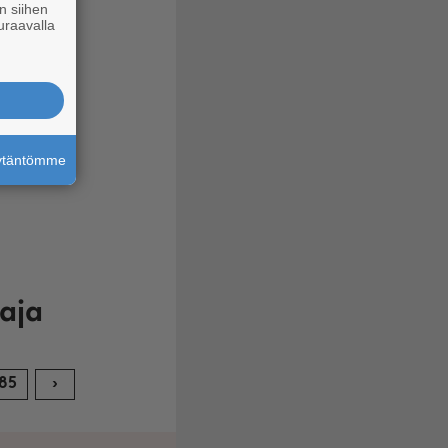
n siihen
uraavalla
äytäntömme
aja
85
›