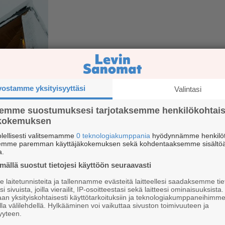
RETKEILY
Pallastunturin lähtöport
vostamme yksityisyyttäsi
Valintasi
yleisölle helmikuussa
semme suostumuksesi tarjotaksemme henkilökohtai
ökokemuksen
lellisesti valitsemamme
0 teknologiakumppania
hyödynnämme henkilöt
semme paremman käyttäjäkokemuksen sekä kohdentaaksemme sisältöä
a.
ällä suostut tietojesi käyttöön seuraavasti
KULTTUURIA
laitetunnisteita ja tallennamme evästeitä laitteellesi saadaksemme tie
Särestöniemi-museossa
i sivuista, joilla vierailit, IP-osoitteestasi sekä laitteesi ominaisuuksista
an yksityiskohtaisesti käyttötarkoituksiin ja teknologiakumppaneihimm
tammikuuta juhlavuode
la välilehdellä. Hylkääminen voi vaikuttaa sivuston toimivuuteen ja
yyteen.