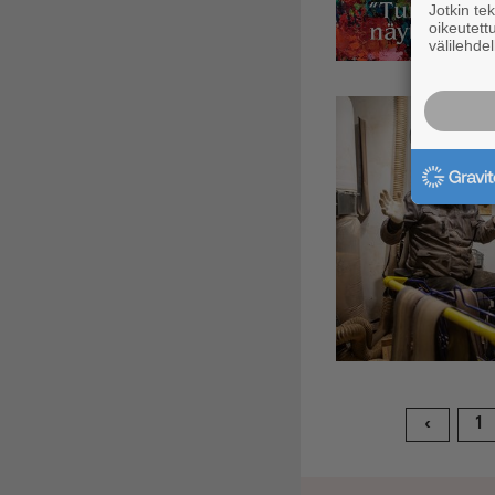
Jotkin te
oikeutett
välilehdel
‹
1