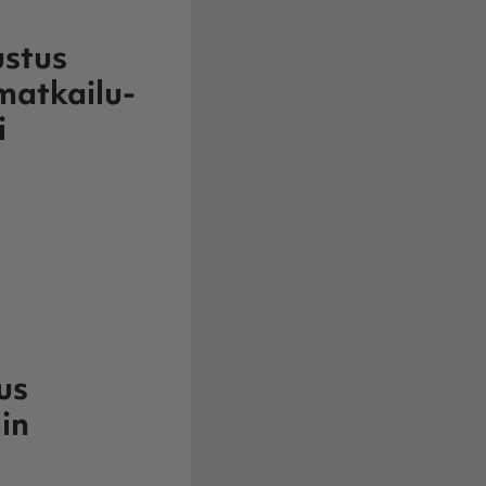
ustus
matkailu-
i
us
in