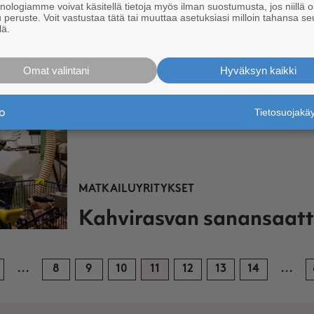
päättäjäiset ja uuden
knologiamme voivat käsitellä tietoja myös ilman suostumusta, jos niillä o
u peruste. Voit vastustaa tätä tai muuttaa asetuksiasi milloin tahansa se
päänäyttelyn avajaiset
lä.
Omat valintani
Hyväksyn kaikki
Tietosuojak
MATKAILUYRITYKSET
Kahvirasvan sanansaatt
...
8
9
10
11
12
13
14
...