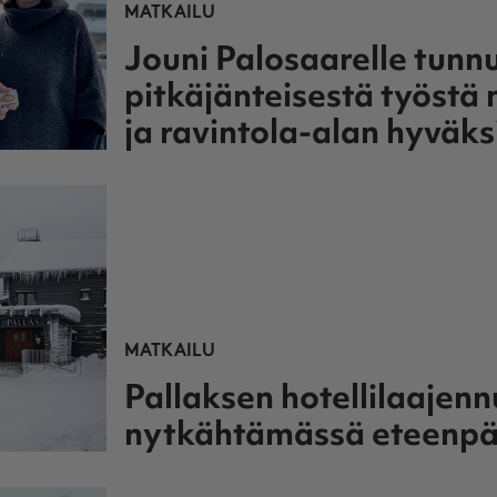
MATKAILU
Jouni Palosaarelle tunn
pitkäjänteisestä työstä 
ja ravintola-alan hyväks
MATKAILU
Pallaksen hotellilaajenn
nytkähtämässä eteenpä