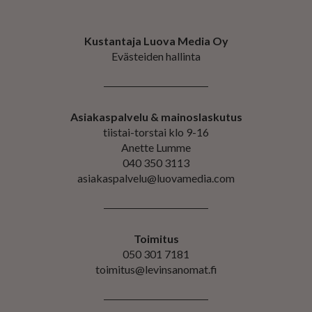
Kustantaja Luova Media Oy
Evästeiden hallinta
Asiakaspalvelu & mainoslaskutus
tiistai-torstai klo 9-16
Anette Lumme
040 350 3113
asiakaspalvelu@luovamedia.com
Toimitus
050 301 7181
toimitus@levinsanomat.fi