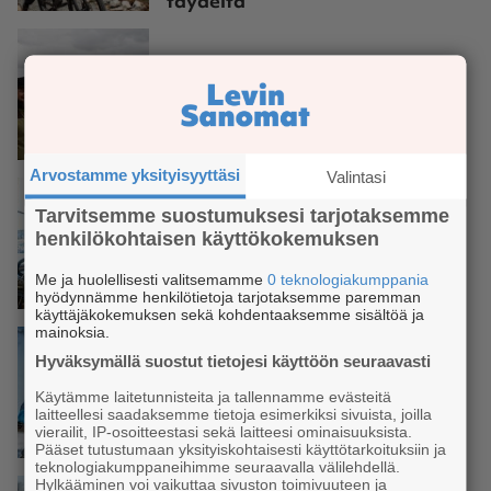
täydeltä
PYÖRÄILY
Levi Bike Park panostaa kaiken
tasoisiin pyöräilijöihin
Arvostamme yksityisyyttäsi
Valintasi
Tarvitsemme suostumuksesi tarjotaksemme
henkilökohtaisen käyttökokemuksen
PYÖRÄILY
Me ja huolellisesti valitsemamme
0 teknologiakumppania
Levi satsaa pyöräilyyn
hyödynnämme henkilötietoja tarjotaksemme paremman
käyttäjäkokemuksen sekä kohdentaaksemme sisältöä ja
mainoksia.
Hyväksymällä suostut tietojesi käyttöön seuraavasti
Käytämme laitetunnisteita ja tallennamme evästeitä
PYÖRÄILY
laitteellesi saadaksemme tietoja esimerkiksi sivuista, joilla
Pyörät rullaavat, mutta mistä
vierailit, IP-osoitteestasi sekä laitteesi ominaisuuksista.
lisää vauhtia?
Pääset tutustumaan yksityiskohtaisesti käyttötarkoituksiin ja
teknologiakumppaneihimme seuraavalla välilehdellä.
Hylkääminen voi vaikuttaa sivuston toimivuuteen ja