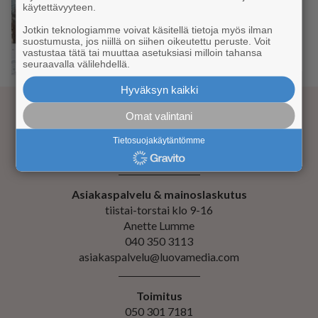
käytettävyyteen.
Jotkin teknologiamme voivat käsitellä tietoja myös ilman
suostumusta, jos niillä on siihen oikeutettu peruste. Voit
PYÖRÄILY
vastustaa tätä tai muuttaa asetuksiasi milloin tahansa
seuraavalla välilehdellä.
Testireissulla Golfin kierroksella
Hyväksyn kaikki
Omat valintani
Kustantaja Luova Media Oy
Tietosuojakäytäntömme
Evästeiden hallinta
Asiakaspalvelu & mainoslaskutus
tiistai-torstai klo 9-16
Anette Lumme
040 350 3113
asiakaspalvelu@luovamedia.com
Toimitus
050 301 7181