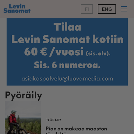
FI
ENG
Pyöräily
PYÖRÄILY
Pian on makeaa maaston